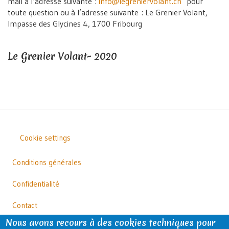
mail à l’adresse suivante :
info@legreniervolant.ch
pour
toute question ou à l’adresse suivante : Le Grenier Volant,
Impasse des Glycines 4, 1700 Fribourg
Le Grenier Volant- 2020
Cookie settings
Outils
Footer
Conditions générales
Confidentialité
Contact
Nous avons recours à des cookies techniques pour
Facebook