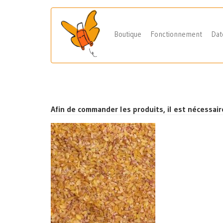
Aller
au
Boutique
Fonctionnement
Dat
contenu
Navigation
principal
principale
Afin de commander les produits, il est nécessai