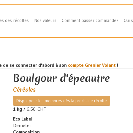
es des récoltes
Nos valeurs
Comment passer commande?
Qui 
re de se connecter d'abord à son
compte Grenier Volant
!
Boulgour d'épeautre
Céréales
Dispo. pour les membres dès la prochaine récolte
1 kg
/ 6.50 CHF
Eco Label
Demeter
Composition