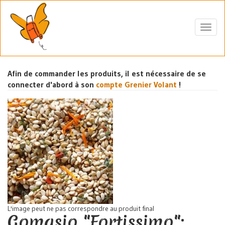
Aller
au
contenu
Toggl
principal
navig
Afin de commander les produits, il est nécessaire de se
connecter d'abord à son
compte Grenier Volant
!
L'image peut ne pas correspondre au produit final
Gomasio "Fortissimo":