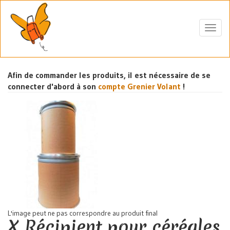
Aller
au
contenu
Toggl
principal
navig
Afin de commander les produits, il est nécessaire de se
connecter d'abord à son
compte Grenier Volant
!
L'image peut ne pas correspondre au produit final
X Récipient pour céréales