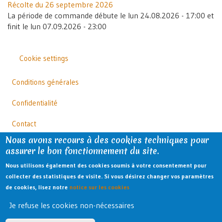
Récolte du 26 septembre 2026
La période de commande débute le
lun 24.08.2026 - 17:00
et
finit le
lun 07.09.2026 - 23:00
Cookie settings
Outils
Footer
Conditions générales
Confidentialité
Contact
Nous avons recours à des cookies techniques pour
Facebook
assurer le bon fonctionnement du site.
Instagram
Nous utilisons également des cookies soumis à votre consentement pour
collecter des statistiques de visite. Si vous désirez changer vos paramètres
Newsletter
de cookies, lisez notre
notice sur les cookies
Menu
Je refuse les cookies non-nécessaires
Se connecter
du