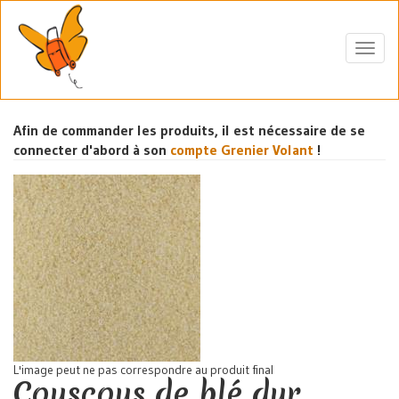
Aller
au
contenu
Toggl
principal
navig
Afin de commander les produits, il est nécessaire de se
connecter d'abord à son
compte Grenier Volant
!
L'image peut ne pas correspondre au produit final
Couscous de blé dur